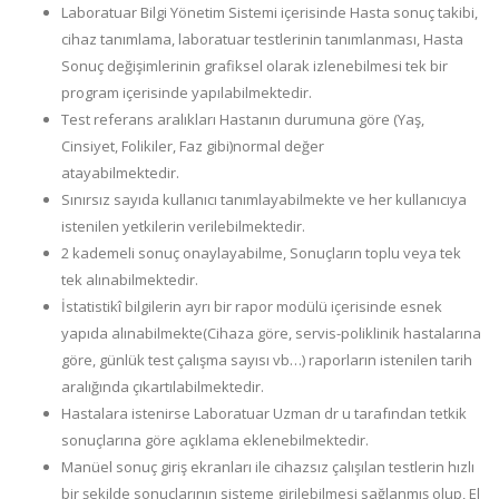
Laboratuar Bilgi Yönetim Sistemi içerisinde Hasta sonuç takibi,
cihaz tanımlama, laboratuar testlerinin tanımlanması, Hasta
Sonuç değişimlerinin grafiksel olarak izlenebilmesi tek bir
program içerisinde yapılabilmektedir.
Test referans aralıkları Hastanın durumuna göre (Yaş,
Cinsiyet, Folikiler, Faz gibi)normal değer
atayabilmektedir.
Sınırsız sayıda kullanıcı tanımlayabilmekte ve her kullanıcıya
istenilen yetkilerin verilebilmektedir.
2 kademeli sonuç onaylayabilme, Sonuçların toplu veya tek
tek alınabilmektedir.
İstatistikî bilgilerin ayrı bir rapor modülü içerisinde esnek
yapıda alınabilmekte(Cihaza göre, servis-poliklinik hastalarına
göre, günlük test çalışma sayısı vb…) raporların istenilen tarih
aralığında çıkartılabilmektedir.
Hastalara istenirse Laboratuar Uzman dr u tarafından tetkik
sonuçlarına göre açıklama eklenebilmektedir.
Manüel sonuç giriş ekranları ile cihazsız çalışılan testlerin hızlı
bir şekilde sonuçlarının sisteme girilebilmesi sağlanmış olup, El