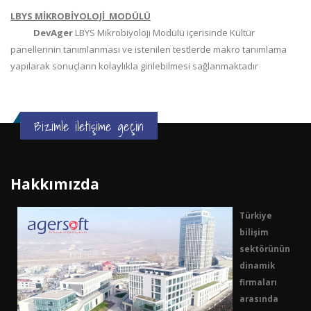
LBYS MİKROBİYOLOJİ MODÜLÜ
DevAger
LBYS Mikrobiyoloji Modülü içerisinde Kültür
panellerinin tanımlanması ve istenilen testlerde makro tanımlama
yapılarak sonuçların kolaylıkla girilebilmesi sağlanmaktadır
Bizimle iletişime geçin
Hakkımızda
Türkiye
bilişim
sektörünün
dinamik
firmaları
arasında