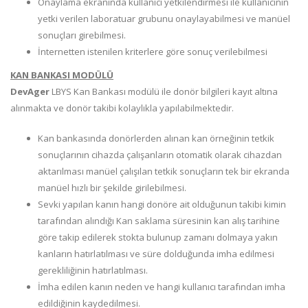
Onaylama ekranında kullanıcı yetkilendirmesi ile kullanıcının
yetki verilen laboratuar grubunu onaylayabilmesi ve manüel
sonuçları girebilmesi.
İnternetten istenilen kriterlere göre sonuç verilebilmesi
KAN BANKASI MODÜLÜ
DevAger
LBYS Kan Bankası modülü ile donör bilgileri kayıt altına
alınmakta ve donör takibi kolaylıkla yapılabilmektedir.
Kan bankasında donörlerden alınan kan örneğinin tetkik
sonuçlarının cihazda çalışanların otomatik olarak cihazdan
aktarılması manüel çalışılan tetkik sonuçların tek bir ekranda
manüel hızlı bir şekilde girilebilmesi.
Sevki yapılan kanın hangi donöre ait olduğunun takibi kimin
tarafından alındığı Kan saklama süresinin kan alış tarihine
göre takip edilerek stokta bulunup zamanı dolmaya yakın
kanların hatırlatılması ve süre dolduğunda imha edilmesi
gerekliliğinin hatırlatılması.
İmha edilen kanın neden ve hangi kullanıcı tarafından imha
edildiğinin kaydedilmesi.