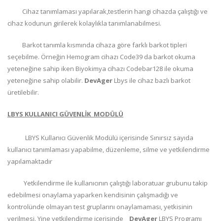
Cihaz tanımlaması yapılarak,testlerin hangi cihazda çalıştığı ve
cihaz kodunun girilerek kolaylıkla tanımlanabilmesi.
Barkot tanımla kısmında cihaza göre farklı barkot tipleri
seçebilme. Örneğin Hemogram cihazı Code39 da barkot okuma
yeteneğine sahip iken Biyokimya cihazı Codebar128 ile okuma
yeteneğine sahip olabilir.
DevAger
Lbys ile cihaz bazlı barkot
üretilebilir.
LBYS KULLANICI GÜVENLİK MODÜLÜ
LBYS Kullanıcı Güvenlik Modülü içerisinde Sınırsız sayıda
kullanıcı tanımlaması yapabilme, düzenleme, silme ve yetkilendirme
yapılamaktadır
Yetkilendirme ile kullanıcının çalıştığı laboratuar grubunu takip
edebilmesi onaylama yaparken kendisinin çalışmadığı ve
kontrolünde olmayan test gruplarını onaylamaması, yetkisinin
verilmesi. Yine yetkilendirme içerisinde
DevAger
LBYS Programı