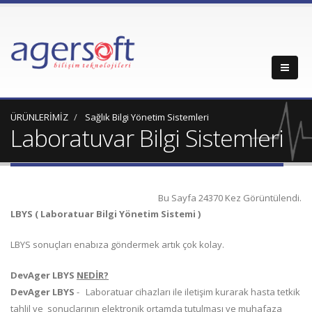
ÜRÜNLERİMİZ
Sağlık Bilgi Yönetim Sistemleri
Laboratuvar Bilgi Sistemleri
Bu Sayfa 24370 Kez Görüntülendi.
LBYS ( Laboratuar Bilgi Yönetim Sistemi )
LBYS sonuçları enabıza göndermek artık çok kolay.
DevAger LBYS
NEDİR?
DevAger LBYS
- Laboratuar cihazları ile iletişim kurarak hasta tetkik
tahlil ve sonuçlarının elektronik ortamda tutulması ve muhafaza