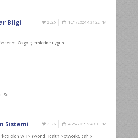
ar Bilgi
2026
10/1/2024 4:31:22 PM
 gönderimi Osgb işlemlerine uygun
s-Sql
im Sistemi
2026
4/25/2019 5:49:05 PM
Şirketi olan WHN (World Health Network), sahip