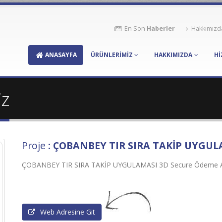
En Son
Haberler
Hakkımızd
ANASAYFA
ÜRÜNLERİMİZ
HAKKIMIZDA
Hİ
iz
Proje
: ÇOBANBEY TIR SIRA TAKİP UYGU
ÇOBANBEY TIR SIRA TAKİP UYGULAMASI 3D Secure Ödeme Al
Web Adresine Git