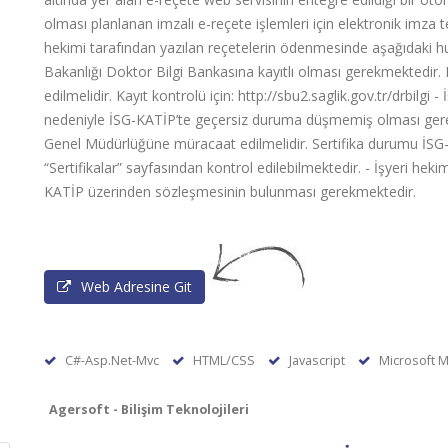
olması planlanan imzalı e-reçete işlemleri için elektronik imza
hekimi tarafından yazılan reçetelerin ödenmesinde aşağıdaki hus
Bakanlığı Doktor Bilgi Bankasına kayıtlı olması gerekmektedir. K
edilmelidir. Kayıt kontrolü için: http://sbu2.saglik.gov.tr/drbilgi -
nedeniyle İSG-KATİP’te geçersiz duruma düşmemiş olması gerekme
Genel Müdürlüğüne müracaat edilmelidir. Sertifika durumu İSG-KATİ
“Sertifikalar” sayfasından kontrol edilebilmektedir. - İşyeri hekimi
KATİP üzerinden sözleşmesinin bulunması gerekmektedir.
Web Adresine Git
C#-Asp.Net-Mvc
HTML/CSS
Javascript
Microsoft M
Agersoft - Bilişim Teknolojileri