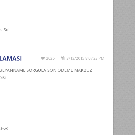
s-Sql
ULAMASI
2026
3/13/2015 8:07:23 PM
LA BEYANNAME SORGULA SON ÖDEME MAKBUZ
ısı
s-Sql