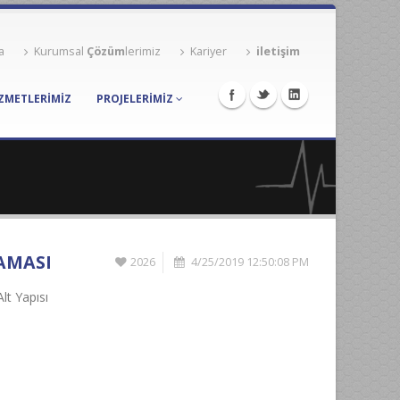
a
Kurumsal
Çözüm
lerimiz
Kariyer
iletişim
ZMETLERİMİZ
PROJELERIMIZ
LAMASI
2026
4/25/2019 12:50:08 PM
t Yapısı