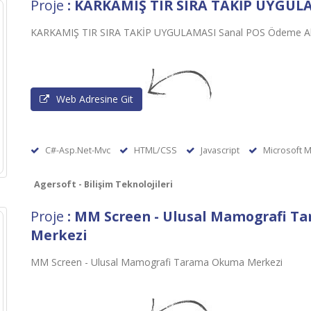
Proje
: KARKAMIŞ TIR SIRA TAKİP UYGUL
KARKAMIŞ TIR SIRA TAKİP UYGULAMASI Sanal POS Ödeme Alt
Web Adresine Git
C#-Asp.Net-Mvc
HTML/CSS
Javascript
Microsoft M
Agersoft - Bilişim Teknolojileri
Proje
: MM Screen - Ulusal Mamografi 
Merkezi
MM Screen - Ulusal Mamografi Tarama Okuma Merkezi