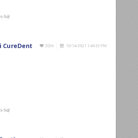
s-Sql
i CureDent
2026
10/14/2021 1:44:32 PM
s-Sql