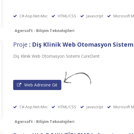
C#-Asp.Net-Mvc
HTML/CSS
Javascript
Microsoft M
Agersoft - Bilişim Teknolojileri
Proje
: Diş Klinik Web Otomasyon Sistem
Diş Klinik Web Otomasyon Sistemi CureDent
Web Adresine Git
C#-Asp.Net-Mvc
HTML/CSS
Javascript
Microsoft M
Agersoft - Bilişim Teknolojileri