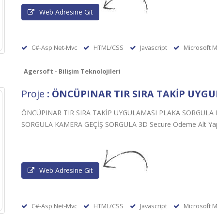
Web Adresine Git
C#-Asp.Net-Mvc
HTML/CSS
Javascript
Microsoft M
Agersoft - Bilişim Teknolojileri
Proje
: ÖNCÜPINAR TIR SIRA TAKİP UYG
ÖNCÜPINAR TIR SIRA TAKİP UYGULAMASI PLAKA SORGU
SORGULA KAMERA GEÇİŞ SORGULA 3D Secure Ödeme Alt Yap
Web Adresine Git
C#-Asp.Net-Mvc
HTML/CSS
Javascript
Microsoft M