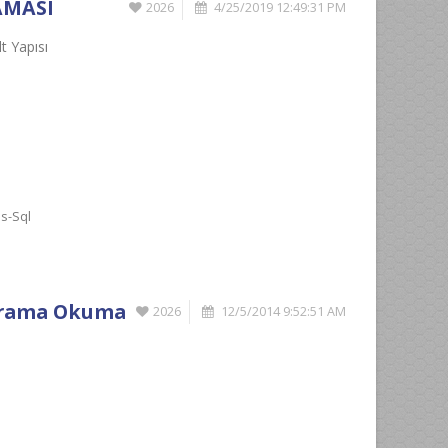
AMASI
2026
4/25/2019 12:49:31 PM
 Yapısı
s-Sql
Tarama Okuma
2026
12/5/2014 9:52:51 AM