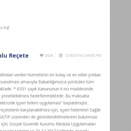
s-Sql
mlu Reçete
2026
12/8/2014 2:04:05 PM
afından verilen hizmetlerin en kolay ve en etkin yoldan
amda sunulması amacıyla Bakanlığımızca yürütülen tüm
aktadır. * 6331 sayılı Kanununun 6 ncı maddesinde
mda yönetilebilmesi hedeflenmektedir. Bu maksatla
lektronik işyeri hekim uygulaması” başlatılmıştır.
eçetelerin karşılanabilmesi için, işyeri hekiminin Sağlık
KATİP üzerinden de görevlendirilmelerinin bulunması
ri için; Sosyal Güvenlik Kurumu Medula Uygulamaları
tomasyon teminin ve 31.12.2017 tarihinde zorunlu