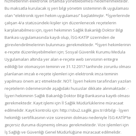
hizmetlerinin elektronik ortamda yönetilebilmesi hedeflenmektedir.
Bu maksatla kurulacak iş yeri bilgi yönetim sisteminin ilk uygulaması
olan “elektronik işyeri hekim uygulaması” başlatılmıştır. *İşyerlerinde
çalışan 4/a statüsündeki kişiler için düzenlenecek reçetelerin
karşılanabilmesi için, işyeri hekiminin Sağlık Bakanlığı Doktor Bilgi
Bankası uygulamasında kaydı olup, İSG-KATİP üzerinden de
görevlendirilmelerinin bulunması gerekmektedir. *İşyeri hekimlerinin
e-reçete düzenleyebilmeleri için; Sosyal Güvenlik Kurumu Medula
Uygulamaları altında yer alan e-reçete web servisinin entegre
edildiği bir otomasyon teminin ve 31.12.2017 tarihinde zorunlu olması
planlanan imzalı e-reçete işlemleri için elektronik imza teminin
yapılması önem arz etmektedir. NOT: İşyeri hekimi tarafından yazılan
reçetelerin ödenmesinde aşağıdaki hususlar dikkate alınmaktadır. -
İşyeri hekiminin Sağlık Bakanlığı Doktor Bilgi Bankasına kayıtlı olması
gerekmektedir. Kayıt işlemi için İl Sağlık Müdürlüklerine müracaat
edilmelidir. Kayıt kontrolü için: http://sbu2.saglik.gov.tr/drbilgi - İşyeri
hekimliği sertifikasının vize süresinin dolması nedeniyle İSG-KATİP’te
geçersiz duruma düşmemiş olması gerekmektedir. Vize işlemleri için
İş Sağlığı ve Güvenliği Genel Müdürlüğüne müracaat edilmelidir.