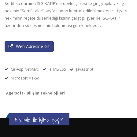
Sertifika durumu İSG-KATİP’e e-devlet şifresi ile giriş yapılarak ilgili
hekimin “Sertifikalar” sayfasından kontrol edilebilmektedir. - İşyeri
hekiminin reçete düzenlediği kişinin çalıştığı işyeri ile İSG-KATİP
üzerinden sözleşmesinin bulunması gerekmektedir.
Web Adresine Git
C#-Asp.Net-Mvc
HTML/CSS
Javascript
Microsoft Ms-Sql
Agersoft - Bilişim Teknolojileri
Bizimle iletişime geçin