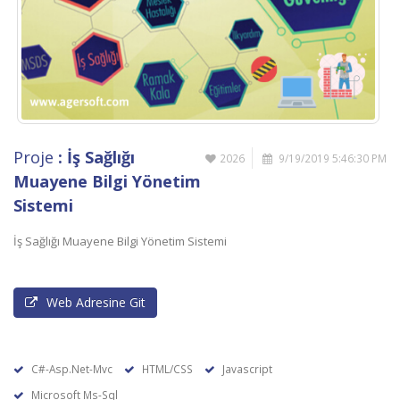
Proje
: İş Sağlığı
2026
9/19/2019 5:46:30 PM
Muayene Bilgi Yönetim
Sistemi
İş Sağlığı Muayene Bilgi Yönetim Sistemi
Web Adresine Git
C#-Asp.Net-Mvc
HTML/CSS
Javascript
Microsoft Ms-Sql