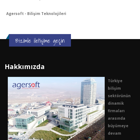
Agersoft - Bilişim Teknolojileri
Bizimle iletişime geçin
Hakkımızda
Türkiye
bilişim
sektörünün
dinamik
firmaları
arasında
büyümeye
devam