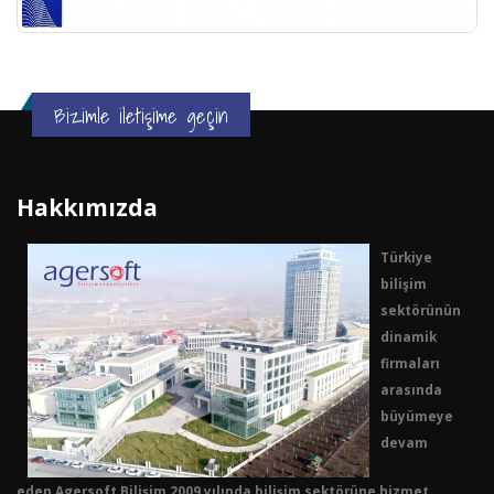
Bizimle iletişime geçin
Hakkımızda
Türkiye
bilişim
sektörünün
dinamik
firmaları
arasında
büyümeye
devam
eden Agersoft Bilişim 2009 yılında bilişim sektörüne hizmet