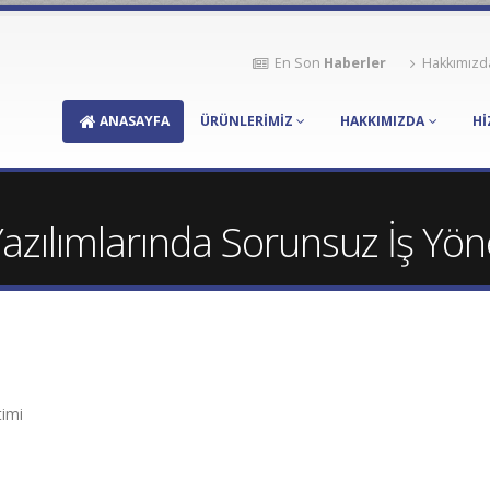
En Son
Haberler
Hakkımızd
ANASAYFA
ÜRÜNLERİMİZ
HAKKIMIZDA
Hİ
Yazılımlarında Sorunsuz İş Yön
timi