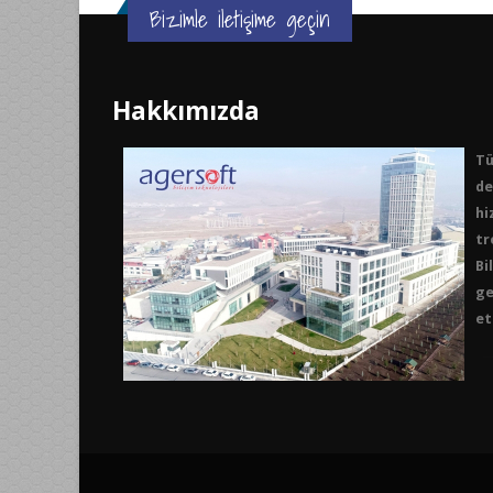
Bizimle iletişime geçin
Hakkımızda
Tü
de
hi
tr
Bi
ge
et