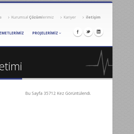
a
Kurumsal
Çözüm
lerimiz
Kariyer
iletişim
ZMETLERİMİZ
PROJELERIMIZ
etimi
Bu Sayfa 35712 Kez Görüntülendi.