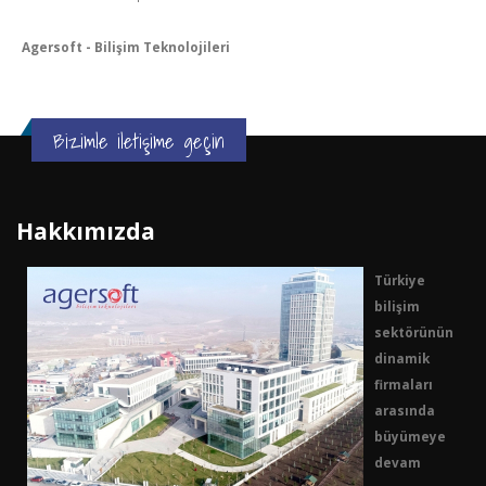
Agersoft - Bilişim Teknolojileri
Bizimle iletişime geçin
Hakkımızda
Türkiye
bilişim
sektörünün
dinamik
firmaları
arasında
büyümeye
devam