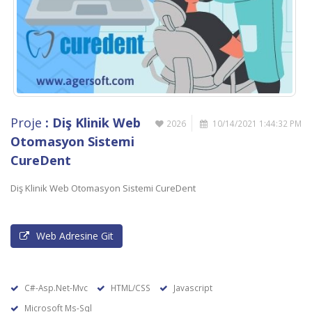
Proje
: Diş Klinik Web
2026
10/14/2021 1:44:32 PM
Otomasyon Sistemi
CureDent
Diş Klinik Web Otomasyon Sistemi CureDent
Web Adresine Git
C#-Asp.Net-Mvc
HTML/CSS
Javascript
Microsoft Ms-Sql