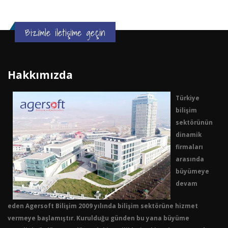
Bizimle iletişime geçin
Hakkımızda
Türkiye
bilişim
sektörünün
dinamik
firmaları
arasında
büyümeye
devam
eden Agersoft Bilişim 2009 yılında bilişim sektörüne hizmet
vermeye başlamıştır. Kurulduğu günden bu yana büyüme